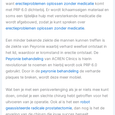
want
erectieproblemen oplossen zonder medicatie
komt
met PRP 6.0 dichterbij. Er wordt lichaamseigen materiaal en
soms een tijdelijke hulp met versterkende medicatie die
wordt afgebouwd, zodat je kunt spreken over
erectieproblemen oplossen zonder medicatie
.
Een minder bekende ziekte die mannen kunnen treffen is
de ziekte van Peyronie waarbij verhard weefsel ontstaat in
het lid, waardoor er kromstand in erectie ontstaat. De
Peyronie behandeling
van ACREN Clinics is hierin
revolutionair te noemen en hierbij wordt ook PRP 6.0
gebruikt. Door in de
peyronie behandeling
de verharde
plaques te breken, wordt deze meer mobiel.
Wat ben je met een penisverlenging als je er niets mee kunt
doen, omdat je een slechte chirurg hebt getroffen voor het
uitvoeren van je operatie. Ook al is het een
robot
geassisteerde radicale prostatectomie
, dan nog is het de
ervaring van de chirurg die jouw succes bepaalt.