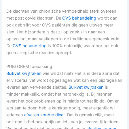
De klachten van chronische vermoeidheid sterk overeen
met post covid klachten. De
CVS behandeling
wordt dan
ook gebruikt voor CVS patiënten die geen uitweg meer
zien. Het bijzondere is dat zij op zoek zijn naar een
oplossing, maar vastlopen in de traditionele geneeskunde.
De
CVS behandeling
is 100% natuurlijk, waardoor het ook
geen allergische reacties oproept.
PUBLOREM toepassing
Buikvet kwijtraken
wie wil dat niet? Het is in deze zone dat
er visceraal vet wordt opgeslagen wat kan een bijdrage kan
leveren aan vervelende ziektes.
Buikvet kwijtraken
is
minder makkelijk, omdat het hardnekkig is. Bij mannen
levert het ook problemen op in relatie tot het libido. Om er
iets aan te doen heb je karakter nodig, maar eigenlijk wil
iedereen
afvallen zonder dieet
. Dat is gemakkelijk, maar
ook dan is het belangrijk om iets aan je levensstijl te doen.
We hebben het niet over een dieet, maar
afvallen zonder