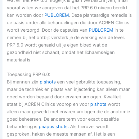
Wat er met PRP 6.0 mogelijk is gaan we beschrijven, maar
vooraf willen we aangeven dat het PRP 6.0 niveau bereikt
kan worden door
PUBLOREM
. Deze plantaardige remedie is
de basis onder alle behandelingen die door ACREN Clinics
wordt verzorgd. Door de capsules van
PUBLOREM
in te
nemen bij het ontbijt versterk je de werking van de lever.
PRP 6.0 wordt gehaald uit je eigen bloed wat de
gezondheid niet schaadt, omdat het lichaamseigen
materiaal is.
Toepassing PRP 6.0:
Bij mannen zijn
p shots
een veel gebruikte toepassing,
maar de techniek en plaats van injectering kan alleen maar
goed worden bepaald door ervaren urologen. Kwaliteit
staat bij ACREN Clinics voorop en voor
p shots
wordt
alleen maar gewerkt met ervaren urologen die de anatomie
goed beheersen. De andere term voor exact dezelfde
behandeling is
priapus shots.
Als hierover wordt
gesproken, haken de meeste mensen af. Het is een