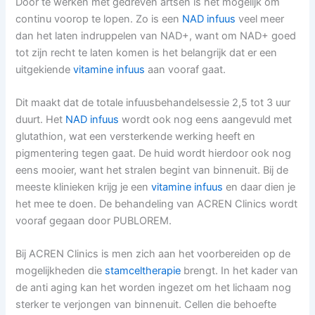
Door te werken met gedreven artsen is het mogelijk om
continu voorop te lopen. Zo is een
NAD infuus
veel meer
dan het laten indruppelen van NAD+, want om NAD+ goed
tot zijn recht te laten komen is het belangrijk dat er een
uitgekiende
vitamine infuus
aan vooraf gaat.
Dit maakt dat de totale infuusbehandelsessie 2,5 tot 3 uur
duurt. Het
NAD infuus
wordt ook nog eens aangevuld met
glutathion, wat een versterkende werking heeft en
pigmentering tegen gaat. De huid wordt hierdoor ook nog
eens mooier, want het stralen begint van binnenuit. Bij de
meeste klinieken krijg je een
vitamine infuus
en daar dien je
het mee te doen. De behandeling van ACREN Clinics wordt
vooraf gegaan door PUBLOREM.
Bij ACREN Clinics is men zich aan het voorbereiden op de
mogelijkheden die
stamceltherapie
brengt. In het kader van
de anti aging kan het worden ingezet om het lichaam nog
sterker te verjongen van binnenuit. Cellen die behoefte